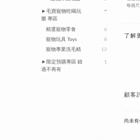
每個尺
►毛寶寵物吃喝玩
樂 專區
精選寵物零食
6
了解
寵物玩具 Toys
8
寵物專業洗毛精
12
►限定預購專區 錯
1
過不再有
顧客
尚未有