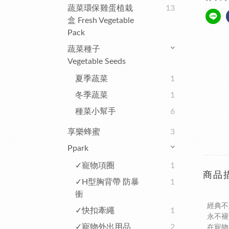
蔬菜環保雞蛋植栽
13
盒 Fresh Vegetable
Pack
蔬菜種子
Vegetable Seeds
夏季蔬菜
1
冬季蔬菜
1
種菜小幫手
6
享樂蜂蜜
3
Ppark
✓寵物項圈
1
商品
✓H型胸背帶 防暴
1
衝
經典不
✓快扣牽繩
1
永不褪
✓寵物外出用品
2
在寵物