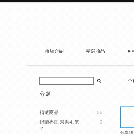
商店介紹
精選商品
►
全
分類
精選商品
36
捐贈專區 幫助毛孩
2
子
分享到