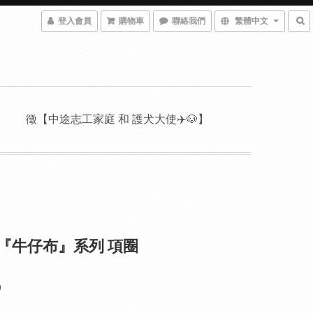
登入會員
購物車
聯絡我們
繁體中文
徵【中途志工家庭 和 護犬大使✈️🐶】
rk 『牛仔布』系列 項圈
0