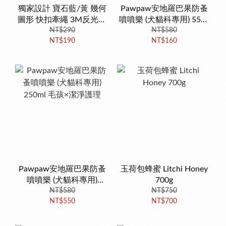
獨家設計 寶石藍/黃 幾何
Pawpaw安地羅巴果防蚤
圖形 快扣牽繩 3M反光條
噴噴樂 (犬貓科專用) 55ml
夜間散步也安心
NT$290
隨身瓶毛孩×潔淨護理
NT$580
NT$190
NT$160
Pawpaw安地羅巴果防蚤
玉荷包蜂蜜 Litchi Honey
噴噴樂 (犬貓科專用)
700g
250ml 毛孩×潔淨護理
NT$580
NT$750
NT$550
NT$700