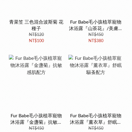
青菜笠 三色混合波斯菊 花
Fur Babe毛小孩植萃寵物
種子
沐浴露『山茶花』/美膚抗
NT$120
NT$450
菌配方
NT$100
NT$380
Fur Babe毛小孩植萃寵物
Fur Babe毛小孩植萃寵物
沐浴露『金盞菊』抗敏感
沐浴露『薰衣草』舒眠驅
NT$450
肌配方
NT$450
蚤配方