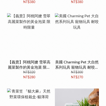
NT$380
NT$380
【義賣】阿桃阿嬤 雪翠高
美國 Charming Pet 大自然
麗菜製作的黃金泡菜 限時
系列玩具 寵物玩具 耐咬玩
NT$320
限量
NT$300
具
NT$280
NT$270