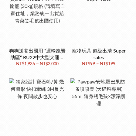
狗狗送養出國用 "運輸籠贊
寵物玩具 超級出清 Super
助區“ RU22中大型犬運輸
sales
籠 (30kg)規格 (請填寫自家
NT$1,936 ~ NT$3,000
NT$99 ~ NT$199
住址，業務統一出貨給青
菜笠毛孩出國使用)