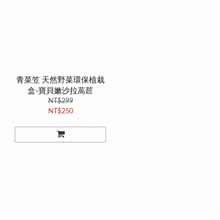
青菜笠 天然野菜環保植栽
盒-寶貝嫩沙拉萵苣
NT$299
NT$250