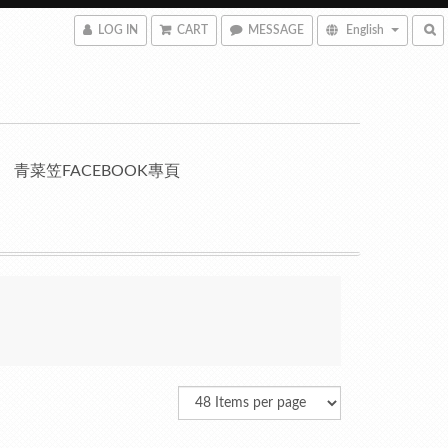
LOG IN
CART
MESSAGE
English
青菜笠FACEBOOK專頁