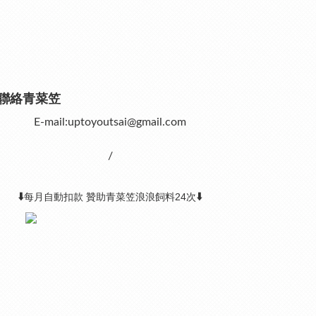
聯絡青菜笠
E-mail:uptoyoutsai@gmail.com
/
⬇️
⬇️
每月自動扣款 贊助青菜笠浪浪飼料24次