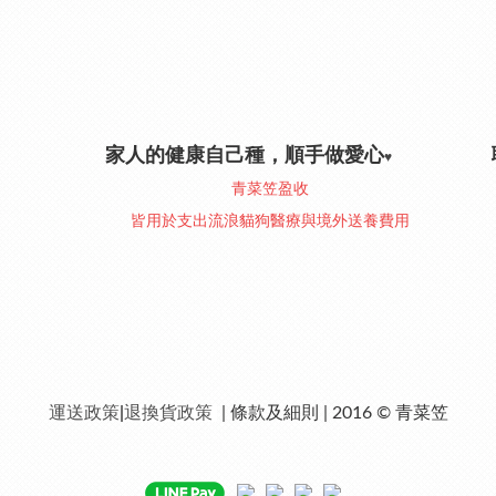
家人的健康自己種，順手做愛心
♥︎
青菜笠盈收
皆用於支出流浪貓狗醫療與境外送養費用
運送政策
|
退換貨政策
| 條款及細則 | 2016 © 青菜笠