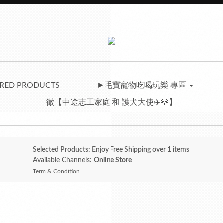
RED PRODUCTS
►毛寶寵物吃喝玩樂 專區
徵【中途志工家庭 和 護犬大使✈️🐶】
Selected Products: Enjoy Free Shipping over 1 items
Available Channels:
Online Store
Term & Condition