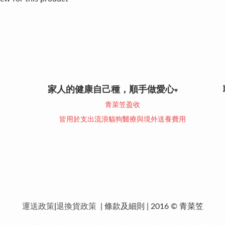
家人的健康自己種，順手做愛心
♥︎
青菜笠盈收
皆用於支出流浪貓狗醫療與境外送養費用
運送政策
|
退換貨政策
| 條款及細則 | 2016 © 青菜笠