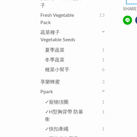
子
SHARE
Fresh Vegetable
13
Pack
蔬菜種子
Vegetable Seeds
夏季蔬菜
1
冬季蔬菜
1
種菜小幫手
6
享樂蜂蜜
3
Ppark
✓寵物項圈
1
✓H型胸背帶 防暴
1
衝
✓快扣牽繩
1