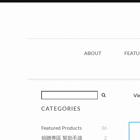
ABOUT
FEATU
Vi
CATEGORIES
Featured Products
36
捐贈專區 幫助毛孩
2