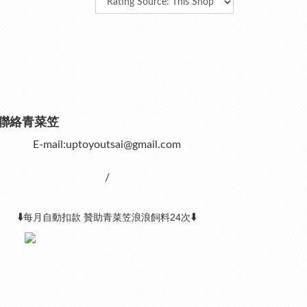
聯絡青菜笠
E-mail:uptoyoutsai@gmail.com
/
⬇️
⬇️
每月自動扣款 贊助青菜笠浪浪飼料24次