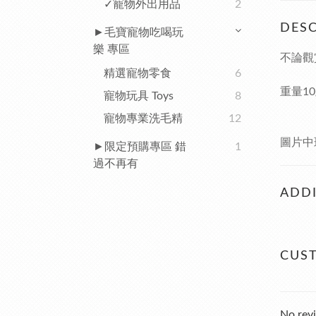
✓寵物外出用品
2
DESC
►毛寶寵物吃喝玩
樂 專區
不論觀
精選寵物零食
6
重量10
寵物玩具 Toys
8
寵物專業洗毛精
12
圖片中
►限定預購專區 錯
1
過不再有
ADDI
CUS
No revi