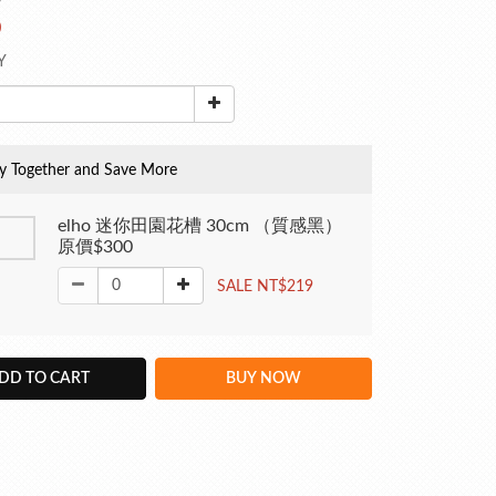
0
Y
y Together and Save More
elho 迷你田園花槽 30cm （質感黑）
原價$300
SALE NT$219
DD TO CART
BUY NOW